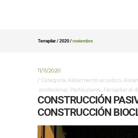
Terrapilar
/
2020
/
noviembre
11/11/2020
Categoría:
Aislamiento acústico
,
Aisla
profesional
,
Particulares
,
Terrapilar al d
CONSTRUCCIÓN PASIV
CONSTRUCCIÓN BIOC