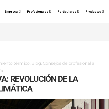
Empresa
Profesionales
Particulares
Productos
miento térmico
,
Blog
,
Consejos de profesional a
ía
A: REVOLUCIÓN DE LA
LIMÁTICA