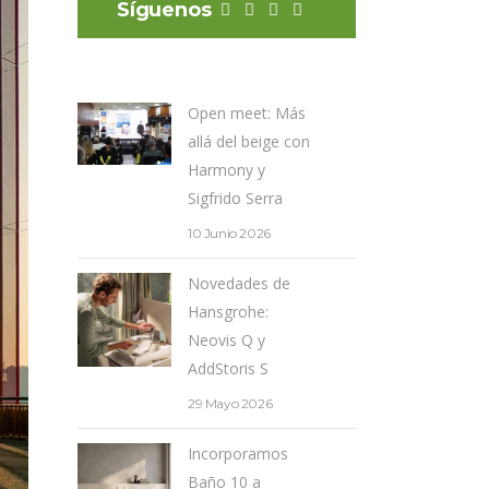
Síguenos
Open meet: Más
allá del beige con
Harmony y
Sigfrido Serra
10 Junio 2026
Novedades de
Hansgrohe:
Neovis Q y
AddStoris S
29 Mayo 2026
Incorporamos
Baño 10 a