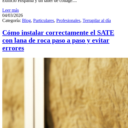
Edificio Hispania y un taller de collage....
Leer más
04/03/2026
Categoría:
Blog
,
Particulares
,
Profesionales
,
Terrapilar al día
Cómo instalar correctamente el SATE
con lana de roca paso a paso y evitar
errores