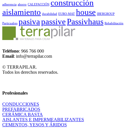
construcción
adherencia
ahorro
CALEFACCIÓN
aislamiento
house
durabilidad
EURO-MAT
IBERGROUP
pasiva
passive
Passivhaus
Particualres
Rehabilitación
Teléfono
: 966 766 000
Email
: info@terrapilar.com
© TERRAPILAR.
Todos los derechos reservados.
Profesionales
CONDUCCIONES
PREFABRICADOS
CERÁMICA BASTA
AISLANTES E IMPERMEABILIZANTES
CEMENTOS, YESOS Y ÁRIDOS