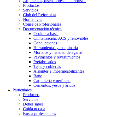
Arquitectos, diseñadores e interioristas
Productos
Servicios
Club del Reformista
Normativas
Consejos Profesionales
Documentación técnica
Cerámica basta
Climatización, ACS y renovables
Conducciones
Herramientas y maquinaria
Morteros y material de agarre
Pavimentos y revestimientos
Prefabricados
Tejas y cubiertas
Aislantes e impermeabilizantes
Baño
Carpintería y perfilería
Cementos, yesos y áridos
Particulares
Productos
Servicios
Debes saber
Cuida tu casa
Busca profesionales