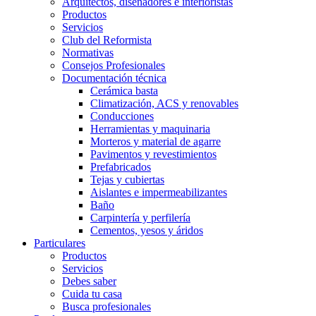
Arquitectos, diseñadores e interioristas
Productos
Servicios
Club del Reformista
Normativas
Consejos Profesionales
Documentación técnica
Cerámica basta
Climatización, ACS y renovables
Conducciones
Herramientas y maquinaria
Morteros y material de agarre
Pavimentos y revestimientos
Prefabricados
Tejas y cubiertas
Aislantes e impermeabilizantes
Baño
Carpintería y perfilería
Cementos, yesos y áridos
Particulares
Productos
Servicios
Debes saber
Cuida tu casa
Busca profesionales