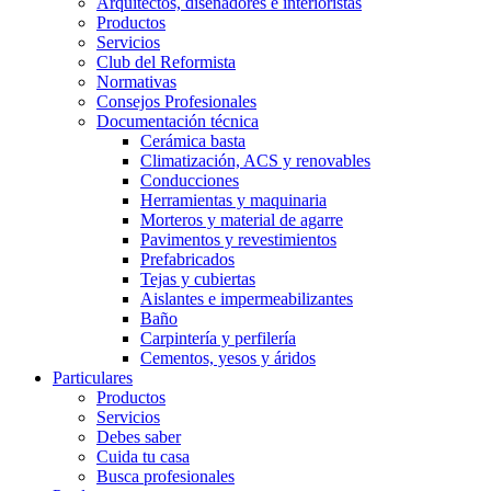
Arquitectos, diseñadores e interioristas
Productos
Servicios
Club del Reformista
Normativas
Consejos Profesionales
Documentación técnica
Cerámica basta
Climatización, ACS y renovables
Conducciones
Herramientas y maquinaria
Morteros y material de agarre
Pavimentos y revestimientos
Prefabricados
Tejas y cubiertas
Aislantes e impermeabilizantes
Baño
Carpintería y perfilería
Cementos, yesos y áridos
Particulares
Productos
Servicios
Debes saber
Cuida tu casa
Busca profesionales