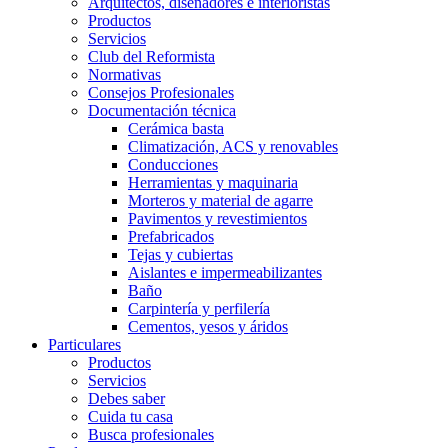
Arquitectos, diseñadores e interioristas
Productos
Servicios
Club del Reformista
Normativas
Consejos Profesionales
Documentación técnica
Cerámica basta
Climatización, ACS y renovables
Conducciones
Herramientas y maquinaria
Morteros y material de agarre
Pavimentos y revestimientos
Prefabricados
Tejas y cubiertas
Aislantes e impermeabilizantes
Baño
Carpintería y perfilería
Cementos, yesos y áridos
Particulares
Productos
Servicios
Debes saber
Cuida tu casa
Busca profesionales