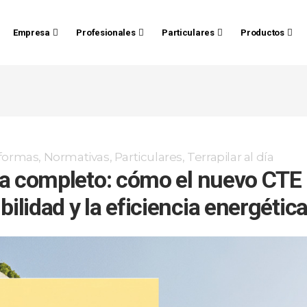
Empresa
Profesionales
Particulares
Productos
eformas
,
Normativas
,
Particulares
,
Terrapilar al día
vida completo: cómo el nuevo CTE
bilidad y la eficiencia energétic