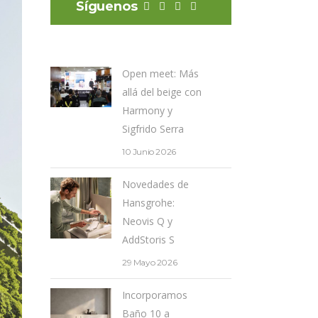
Síguenos
Open meet: Más
allá del beige con
Harmony y
Sigfrido Serra
10 Junio 2026
Novedades de
Hansgrohe:
Neovis Q y
AddStoris S
29 Mayo 2026
Incorporamos
Baño 10 a