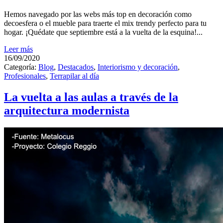
Hemos navegado por las webs más top en decoración como
decoesfera o el mueble para traerte el mix trendy perfecto para tu
hogar. ¡Quédate que septiembre está a la vuelta de la esquina!...
Leer más
16/09/2020
Categoría:
Blog
,
Destacados
,
Interiorismo y decoración
,
Profesionales
,
Terrapilar al día
La vuelta a las aulas a través de la
arquitectura modernista