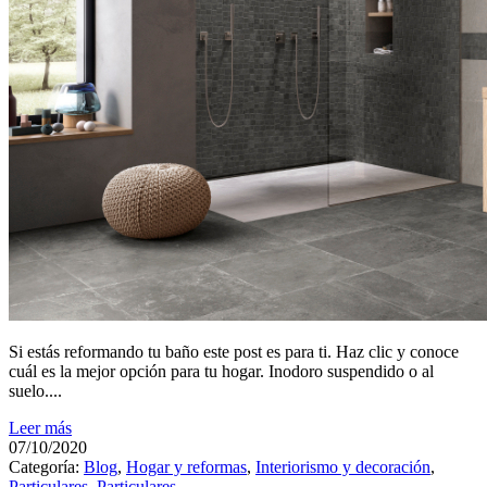
Si estás reformando tu baño este post es para ti. Haz clic y conoce
cuál es la mejor opción para tu hogar. Inodoro suspendido o al
suelo....
Leer más
07/10/2020
Categoría:
Blog
,
Hogar y reformas
,
Interiorismo y decoración
,
Particulares
,
Particulares