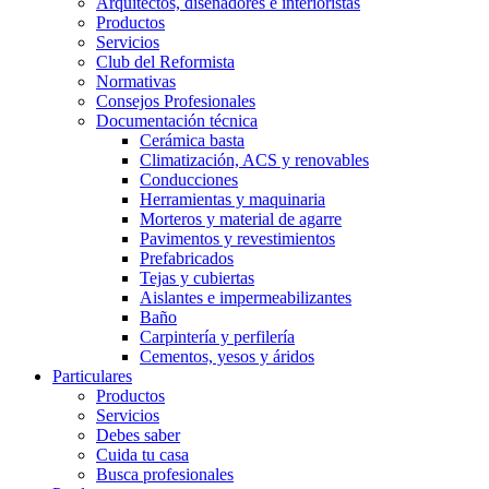
Arquitectos, diseñadores e interioristas
Productos
Servicios
Club del Reformista
Normativas
Consejos Profesionales
Documentación técnica
Cerámica basta
Climatización, ACS y renovables
Conducciones
Herramientas y maquinaria
Morteros y material de agarre
Pavimentos y revestimientos
Prefabricados
Tejas y cubiertas
Aislantes e impermeabilizantes
Baño
Carpintería y perfilería
Cementos, yesos y áridos
Particulares
Productos
Servicios
Debes saber
Cuida tu casa
Busca profesionales