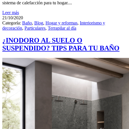
sistema de calefacción para tu hogar....
Leer más
21/10/2020
Categoría:
Baño
,
Blog
,
Hogar y reformas
,
Interiorismo y
decoración
,
Particulares
,
Terrapilar al día
¿INODORO AL SUELO O
SUSPENDIDO? TIPS PARA TU BAÑO