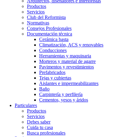
Arquitectos, diseñadores e interioristas
Productos
Servicios
Club del Reformista
Normativas
Consejos Profesionales
Documentación técnica
Cerámica basta
Climatización, ACS y renovables
Conducciones
Herramientas y maquinaria
Morteros y material de agarre
Pavimentos y revestimientos
Prefabricados
Tejas y cubiertas
Aislantes e impermeabilizantes
Baño
Carpintería y perfilería
Cementos, yesos y áridos
Particulares
Productos
Servicios
Debes saber
Cuida tu casa
Busca profesionales