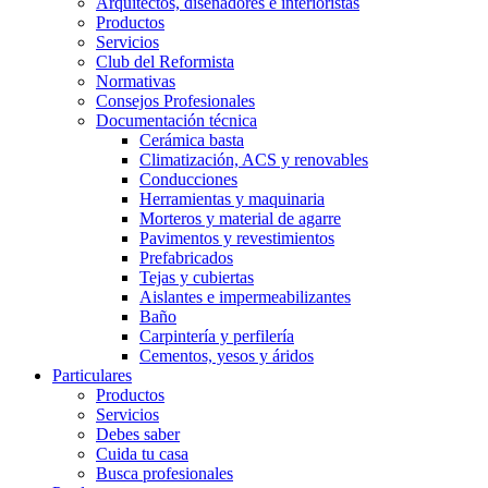
Arquitectos, diseñadores e interioristas
Productos
Servicios
Club del Reformista
Normativas
Consejos Profesionales
Documentación técnica
Cerámica basta
Climatización, ACS y renovables
Conducciones
Herramientas y maquinaria
Morteros y material de agarre
Pavimentos y revestimientos
Prefabricados
Tejas y cubiertas
Aislantes e impermeabilizantes
Baño
Carpintería y perfilería
Cementos, yesos y áridos
Particulares
Productos
Servicios
Debes saber
Cuida tu casa
Busca profesionales