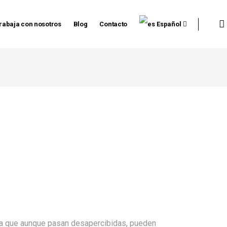
rabaja con nosotros
Blog
Contacto
Español
ya que aunque pasan desapercibidas, pueden