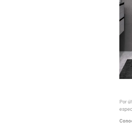
Por ú
especi
Conoc