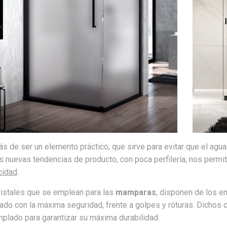
 de ser un elemento práctico, que sirve para evitar que el agua 
s nuevas tendencias de producto, con poca perfilería, nos permi
cidad
.
ristales que se emplean para las
mamparas
, disponen de los e
do con la máxima seguridad, frente a golpes y roturas. Dichos
plado para garantizar su máxima durabilidad.