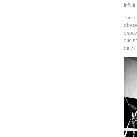
influi
Tenem
ofrece
espac
que n
de 72 