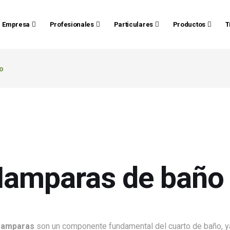
Empresa
Profesionales
Particulares
Productos
T
o
amparas de baño
amparas
son un componente fundamental del cuarto de baño, 