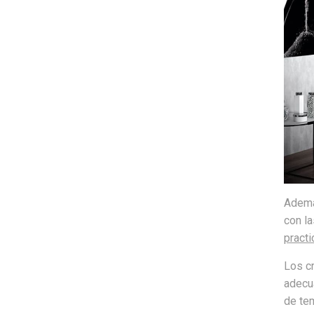
Además
con la
practi
Los c
adecua
de tem