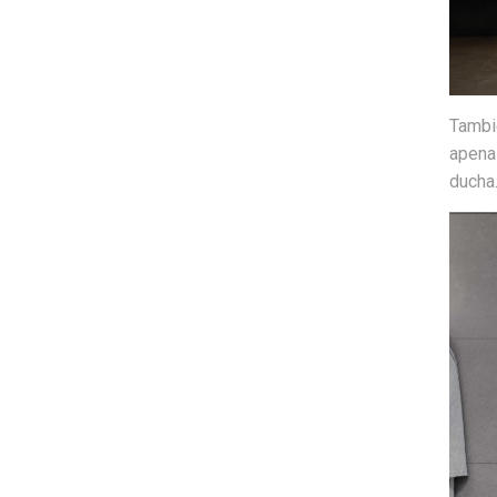
Tambié
apena
ducha