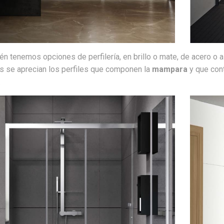
n tenemos opciones de perfilería, en brillo o mate, de acero o a
s se aprecian los perfiles que componen la
mampara
y que cont
.