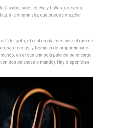
 (lavabo, bidet, ducha y bañera), de esta
tica, a la misma vez que puedes mezclar
” del grifo, el cual regula mediante el giro de
erosas formas, y terminan de proporcionar el
ando, en el que una sola palanca se encarga
(con dos palancas o mando). Hay disponibles