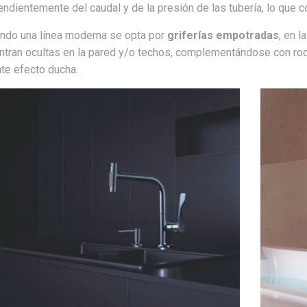
ndientemente del caudal y de la presión de las tubería, lo que co
ndo una línea moderna se opta por
griferías empotradas
, en 
ntran ocultas en la pared y/o techos, complementándose con roc
nte efecto ducha.