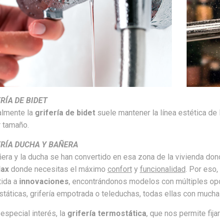
RÍA DE BIDET
lmente la
grifería de bidet
suele mantener la línea estética de 
 tamaño.
ERÍA DUCHA Y BAÑERA
era y la ducha se han convertido en esa zona de la vivienda dond
lax
donde necesitas el máximo
confort
y
funcionalidad
. Por eso,
ida a
innovaciones
, encontrándonos modelos con múltiples o
státicas, grifería empotrada o teleduchas, todas ellas con muc
especial interés, la
grifería termostática
, que nos permite fija