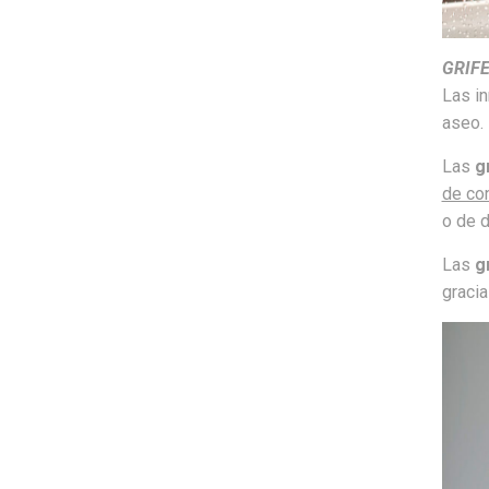
GRIF
Las in
aseo.
Las
g
de co
o de 
Las
g
gracia