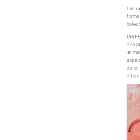
Las
c
forma
colec
GRIFE
Son pr
un man
aspect
de la
difere