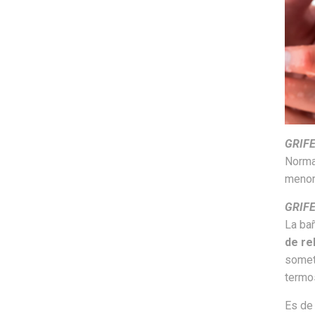
GRIFE
Norma
menor
GRIF
La bañ
de re
somet
termo
Es de 