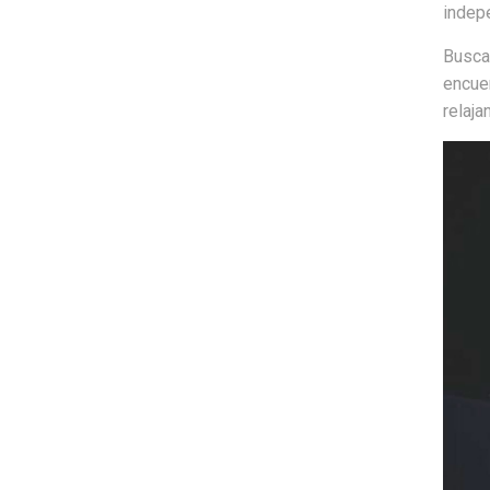
indepe
Busca
encue
relaja