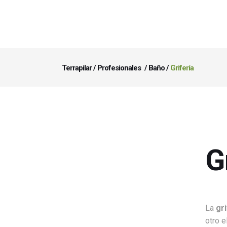
Terrapilar
/
Profesionales
/
Baño
/
Grifería
G
La
gri
otro e