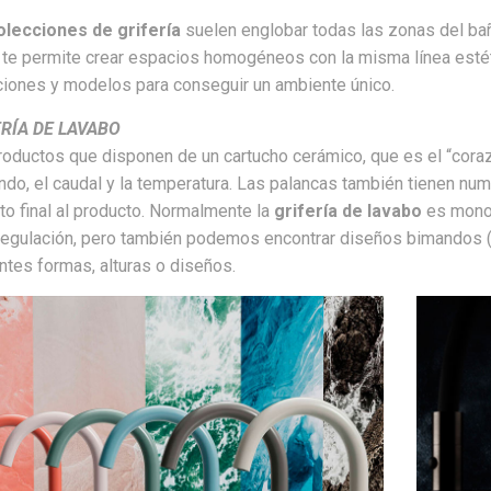
olecciones de grifería
suelen englobar todas las zonas del baño
 te permite crear espacios homogéneos con la misma línea esté
ciones y modelos para conseguir un ambiente único.
RÍA DE LAVABO
oductos que disponen de un cartucho cerámico, que es el “corazón
do, el caudal y la temperatura. Las palancas también tienen num
o final al producto. Normalmente la
grifería de lavabo
es monom
 regulación, pero también podemos encontrar diseños bimandos 
ntes formas, alturas o diseños.