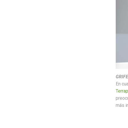
GRIFE
En cua
Terrap
preocu
más i