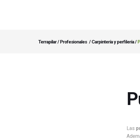
Terrapilar
/
Profesionales
/
Carpintería y perfilería
/
P
P
Las
p
Además