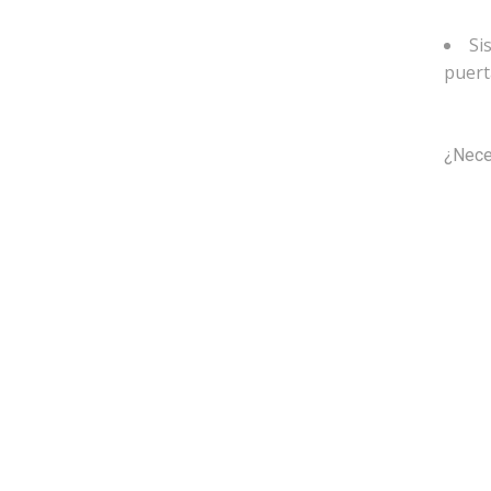
Si
puert
¿Nece