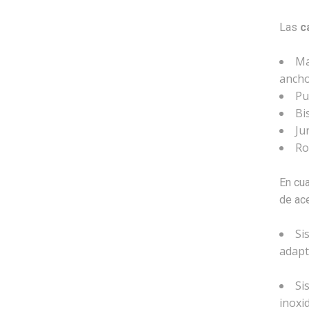
Las
c
Ma
ancho
Pu
Bi
Ju
Ro
En cu
de ace
Si
adapt
Si
inoxi