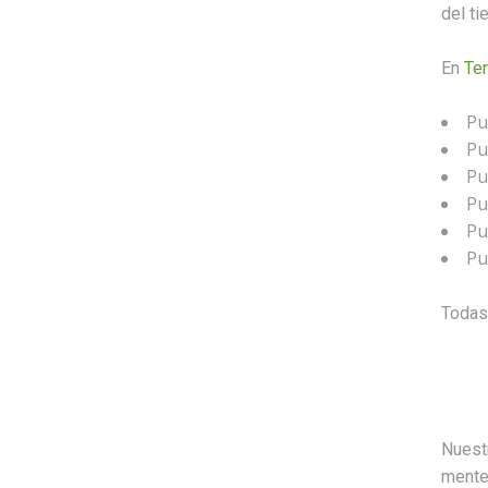
del ti
En
Ter
Pu
Pu
Pu
Pu
Pu
Pu
Todas 
Nuest
mente,