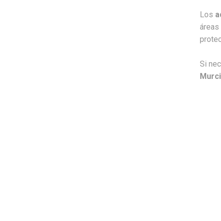
Los
a
áreas
protec
Si nec
Murci