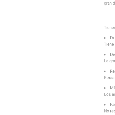
gran d
Tiene
Du
Tiene 
Di
La gra
Re
Resist
Mí
Los a
Fá
No re