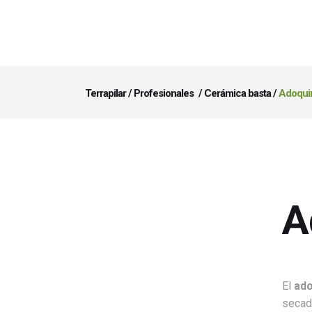
Terrapilar
/
Profesionales
/
Cerámica basta
/
Adoqui
A
El
ado
secado